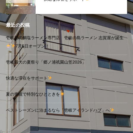
最近の投稿
壱岐初の鯛塩ラーメン専門店 壱岐の島ラーメン 志賀屋が誕生
7月5日オープン！
壱岐最大の夏祭り「郷ノ浦祇園山笠2026」
快適な滞在をサポート
夏の壱岐で特別なひとときを
ベストシーズンに泊まるなら「壱岐アイランドハブ」へ