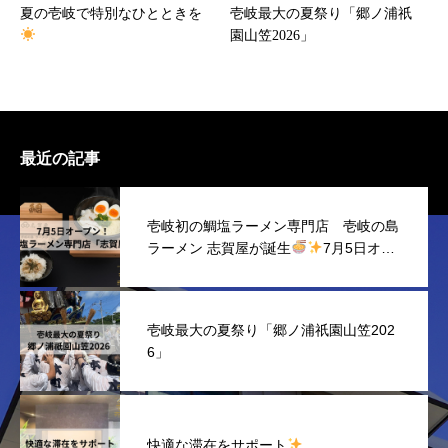
夏の壱岐で特別なひとときを
壱岐最大の夏祭り「郷ノ浦祇
園山笠2026」
最近の記事
壱岐初の鯛塩ラーメン専門店 壱岐の島
ラーメン 志賀屋が誕生
7月5日オー
プン！
壱岐最大の夏祭り「郷ノ浦祇園山笠202
6」
快適な滞在をサポート