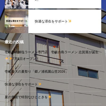
快適な滞在をサポート
最近の投稿
壱岐初の鯛塩ラーメン専門店 壱岐の島ラーメン 志賀屋が誕生
7月5日オープン！
壱岐最大の夏祭り「郷ノ浦祇園山笠2026」
快適な滞在をサポート
夏の壱岐で特別なひとときを