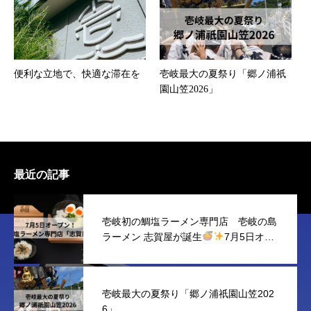
便利な立地で、快適な滞在を
壱岐最大の夏祭り「郷ノ浦祇
園山笠2026」
最近の記事
壱岐初の鯛塩ラーメン専門店 壱岐の島
ラーメン 志賀屋が誕生
7月5日オー
プン！
壱岐最大の夏祭り「郷ノ浦祇園山笠202
6」